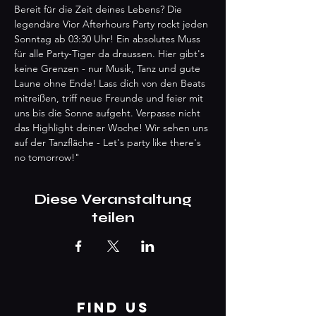
Bereit für die Zeit deines Lebens? Die 
legendäre Vior Afterhours Party rockt jeden 
Sonntag ab 03:30 Uhr! Ein absolutes Muss 
für alle Party-Tiger da draussen. Hier gibt's 
keine Grenzen - nur Musik, Tanz und gute 
Laune ohne Ende! Lass dich von den Beats 
mitreißen, triff neue Freunde und feier mit 
uns bis die Sonne aufgeht. Verpasse nicht 
das Highlight deiner Woche! Wir sehen uns 
auf der Tanzfläche - Let's party like there's 
no tomorrow!"
Diese Veranstaltung
teilen
FIND US