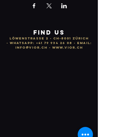
FIND US
LÖWENSTRASSE 2 - CH-8001 ZÜRICH
-
WhatsApp:
+41 79 934 26 08
- email:
info
@vior.ch -
www.vior.ch