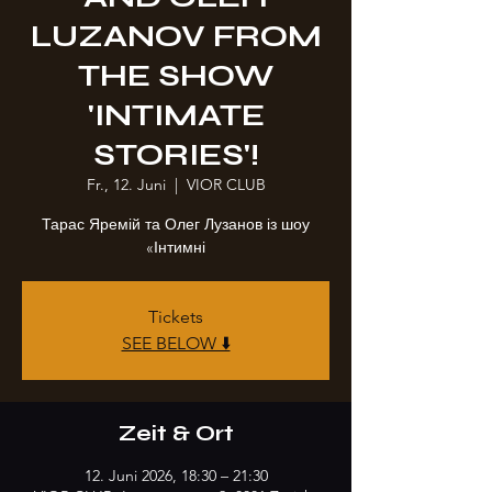
LUZANOV FROM
THE SHOW
'INTIMATE
STORIES'!
Fr., 12. Juni
  |  
VIOR CLUB
Тарас Яремій та Олег Лузанов із шоу
«Інтимні
Tickets
SEE BELOW ⬇️
Zeit & Ort
12. Juni 2026, 18:30 – 21:30