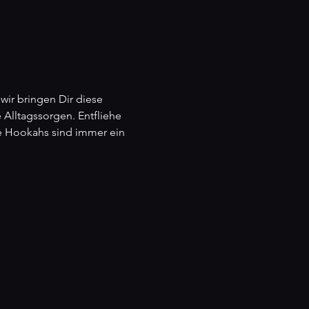
r bringen Dir diese 
Alltagssorgen. Entfliehe 
re Hookahs sind immer ein 
n