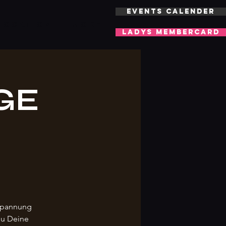
EVENTS CALENDER
LOCATION
More
LADYS MEMBERCARD
GE
tspannung
Du Deine