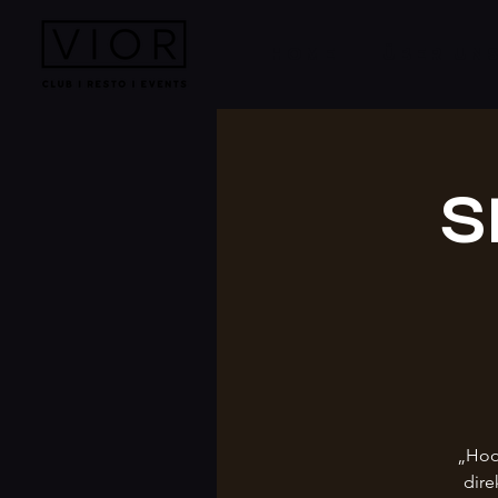
HOME
ÜBER UN
S
„Hoo
dire