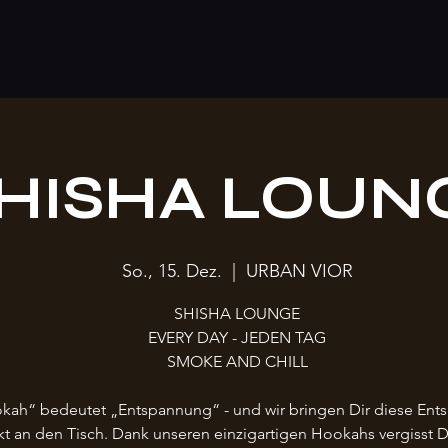
S
RESTO
CLUB
SHISHA
EVENT
HISHA LOUN
So., 15. Dez.
  |  
URBAN VIOR
SHISHA LOUNGE
EVERY DAY - JEDEN TAG
SMOKE AND CHILL
kah“ bedeutet „Entspannung“ - und wir bringen Dir diese En
kt an den Tisch. Dank unseren einzigartigen Hookahs vergisst 