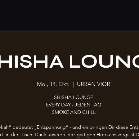
S
RESTO
CLUB
SHISHA
EVENT
HISHA LOUN
Mo., 14. Okt.
  |  
URBAN VIOR
SHISHA LOUNGE
EVERY DAY - JEDEN TAG
SMOKE AND CHILL
kah“ bedeutet „Entspannung“ - und wir bringen Dir diese En
kt an den Tisch. Dank unseren einzigartigen Hookahs vergisst 