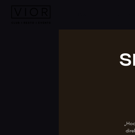
HOME
ÜBER UN
S
„Hoo
dire