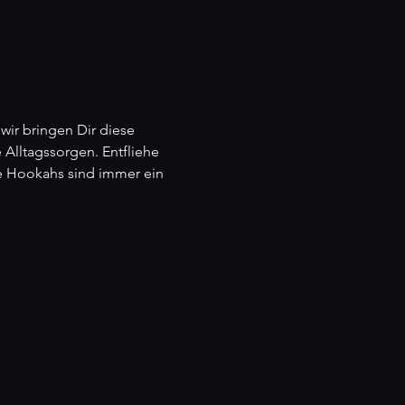
r bringen Dir diese 
Alltagssorgen. Entfliehe 
re Hookahs sind immer ein 
n