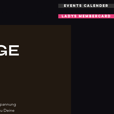
EVENTS CALENDER
LOCATION
More
LADYS MEMBERCARD
GE
tspannung
Du Deine