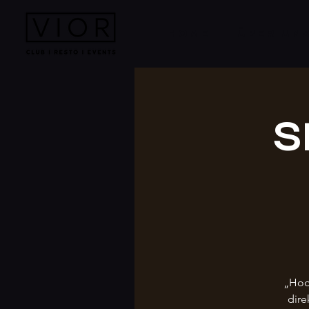
HOME
ÜBER UN
S
„Hoo
dire