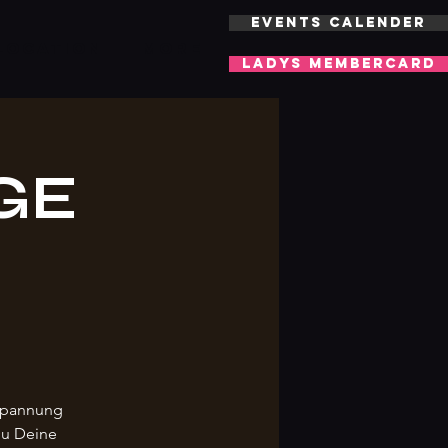
EVENTS CALENDER
LOCATION
More
LADYS MEMBERCARD
GE
tspannung
Du Deine