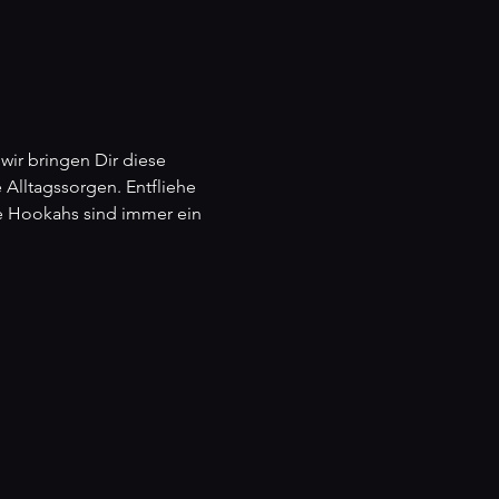
r bringen Dir diese 
Alltagssorgen. Entfliehe 
re Hookahs sind immer ein 
n