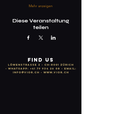
Mehr anzeigen
Diese Veranstaltung
teilen
FIND US
LÖWENSTRASSE 2 - CH-8001 ZÜRICH
-
WhatsApp:
+41 79 934 26 08
- email:
info
@vior.ch -
www.vior.ch