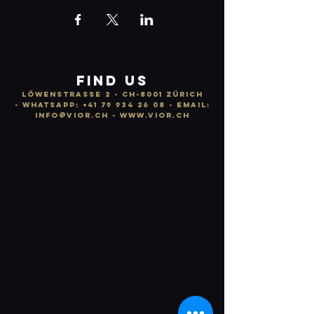
FIND US
LÖWENSTRASSE 2 - CH-8001 ZÜRICH
-
WhatsApp:
+41 79 934 26 08
- email:
info
@vior.ch -
www.vior.ch