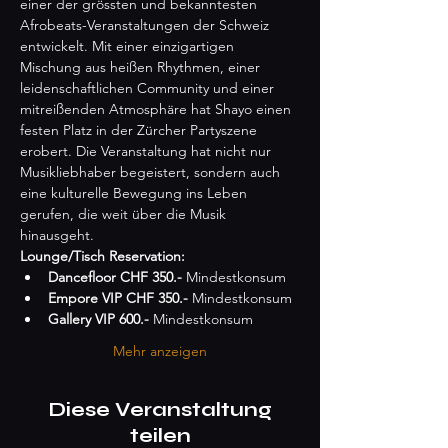
einer der grössten und bekanntesten 
Afrobeats-Veranstaltungen der Schweiz 
entwickelt. Mit einer einzigartigen 
Mischung aus heißen Rhythmen, einer 
leidenschaftlichen Community und einer 
mitreißenden Atmosphäre hat Shayo einen 
festen Platz in der Zürcher Partyszene 
erobert. Die Veranstaltung hat nicht nur 
Musikliebhaber begeistert, sondern auch 
eine kulturelle Bewegung ins Leben 
gerufen, die weit über die Musik 
hinausgeht.
Lounge/Tisch Reservation:
Dancefloor CHF 350.- 
Mindestkonsum
Empore VIP CHF 350.-
 Mindestkonsum
Gallery VIP 600.-
 Mindestkonsum
Mehr anzeigen
Diese Veranstaltung
teilen