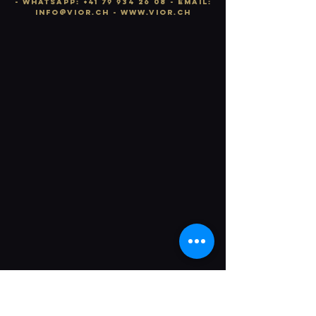
-
WhatsApp:
+41 79 934 26 08
- email:
info
@vior.ch -
www.vior.ch