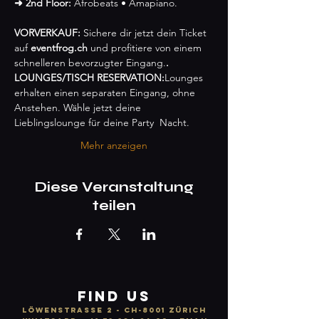
➜ 2nd Floor:
 Afrobeats • Amapiano.
VORVERKAUF: 
Sichere dir jetzt dein Ticket 
auf 
eventfrog.ch 
und profitiere von einem 
schnelleren bevorzugter Eingang.
.
LOUNGES/TISCH RESERVATION:
Lounges 
erhalten einen separaten Eingang, ohne 
Anstehen. Wähle jetzt deine 
Lieblingslounge für deine Party  Nacht.
Mehr anzeigen
Diese Veranstaltung
teilen
FIND US
LÖWENSTRASSE 2 - CH-8001 ZÜRICH