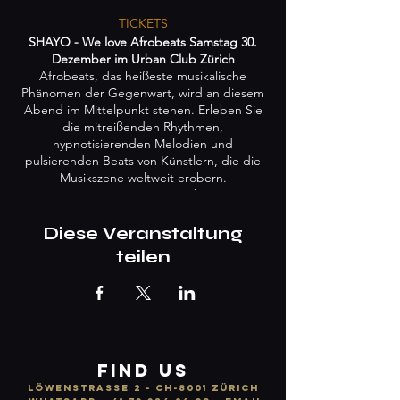
TICKETS
SHAYO - We love Afrobeats Samstag 30.
Dezember im Urban Club Zürich
Afrobeats, das heißeste musikalische
Phänomen der Gegenwart, wird an diesem
Abend im Mittelpunkt stehen. Erleben Sie
die mitreißenden Rhythmen,
hypnotisierenden Melodien und
pulsierenden Beats von Künstlern, die die
Musikszene weltweit erobern.
Mit unseren Top DJ Lewaa, Fabreezy, Just
Shirin, Maxa bieten wir euch eine Mischung
aus Afrobeat, Amapiano im Mainfloor und
Diese Veranstaltung
zur Abwechslung im 2nd Floor könnt ihr zu
teilen
heissen Brazil Funk, Dancehall & Trap bis in
die Morgenstunden feiern🌴 💥
Lounge/Tisch Reservation:
Dancefloor CHF 400.-
Mindestkonsum
Empore VIP CHF 400.-
FIND US
Mindestkonsum
LÖWENSTRASSE 2 - CH-8001 ZÜRICH
Gallery VIP 600.-
Mindestkonsum