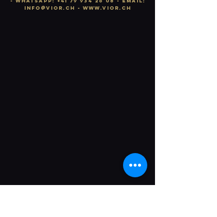
-
WhatsApp:
+41 79 934 26 08
- email:
info
@vior.ch -
www.vior.ch
​​​​​​Bei Fragen stehen wir dir gerne jederzeit
zur Verfügung.
Info Hotline: +41 76 388 23 57
Ort: The Urban, Löwenstrasse 2, 8001
Zürich Alter: 18+