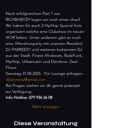
Nach erfolgreichem Part 1 von 
RICHBABYZH legen wir noch einen drauf. 
Wir haben für euch 2 HipHop Special Acts 
organisiert welche eine Clubshow im neuen 
VIOR liefern. Unter anderem gibt es noch 
eine Aftershowparty mit unserem Resident 
DJ FABREEZY und weiteren bekannten DJ 
aus der Stadt. Finest Afrobeats, BaileFunk, 
HipHop, UrbanLatin und Dembow. Zwei 
Floors
Samstag 31.05.2025 - Für Lounge anfragen: 
djfabreezy@gmail.com
​​​​​​Bei Fragen stehen wir dir gerne jederzeit 
zur Verfügung.
Info Hotline: 079 934 26 08
Mehr anzeigen
Diese Veranstaltung