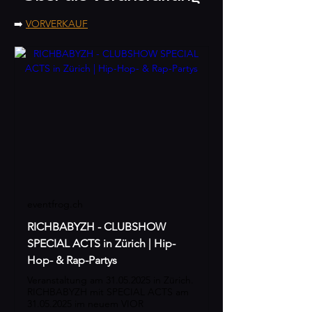
➡️ 
VORVERKAUF
eventfrog.ch
RICHBABYZH - CLUBSHOW
SPECIAL ACTS in Zürich | Hip-
Hop- & Rap-Partys
Veranstaltung am 31.05.2025 in Zürich.
RICHBABYZH mit SPECIAL ACTS am
31.05.2025 im neuem VIOR