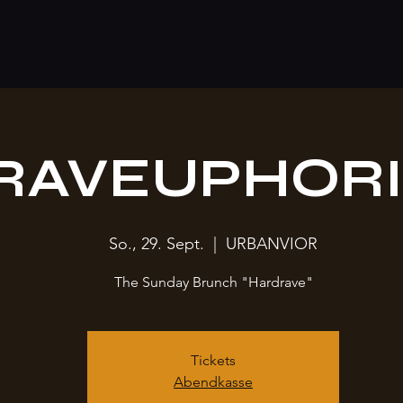
S
RESTO
CLUB
SHISHA
EVENT
RAVEUPHORI
So., 29. Sept.
  |  
URBANVIOR
The Sunday Brunch "Hardrave"
Tickets
Abendkasse