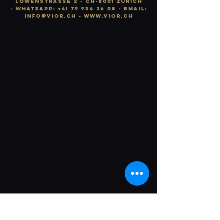
LÖWENSTRASSE 2 - CH-8001 ZÜRICH
-
WhatsApp:
+41 79 934 26 08
- email:
info
@vior.ch -
www.vior.ch