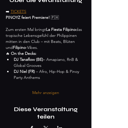
Über die Veranstaltung
➡️ 
TICKETS
PINOYZ feiert Premiere!
 🇵🇭
Zum ersten Mal bringt
La Fiesta Filipino
das 
tropische Lebensgefühl der Philippinen 
mitten in den Club – mit Beats, Blüten 
und
Filipino
-Vibes.
🔥 
On the Decks
:
DJ Tanaflow
(BE)
– Amapiano, RnB & 
Global Grooves
DJ Niel (FR)
 – Afro, Hip-Hop & Pinoy 
Party Anthems
Mehr anzeigen
Diese Veranstaltung
teilen