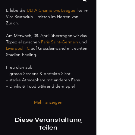
Erlebe die 
UEFA Champions League
 live im 
Vior Restoclub – mitten im Herzen von 
Zürich.
Am Mittwoch, 08. April übertragen wir das 
Topspiel zwischen 
Paris Saint-Germain
 und 
Liverpool FC
 auf Grossleinwand mit echtem 
Stadion-Feeling.
Freu dich auf:
– grosse Screens & perfekte Sicht
– starke Atmosphäre mit anderen Fans
– Drinks & Food während dem Spiel
Mehr anzeigen
Diese Veranstaltung
teilen