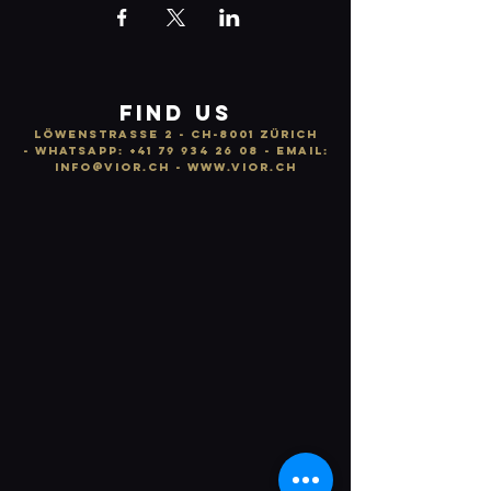
FIND US
LÖWENSTRASSE 2 - CH-8001 ZÜRICH
-
WhatsApp:
+41 79 934 26 08
- email:
info
@vior.ch -
www.vior.ch