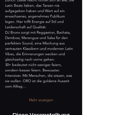
Zürich. Diese Nacht richtet sich an alle, die 
Latin Beats lieben, das Tanzen nie 
aufgegeben haben und Wert auf ein 
erwachsenes, angenehmes Publikum 
legen. Hier trifft Energie auf Stil und 
Leidenschaft auf Qualität.
DJ Bronx sorgt mit Reggaeton, Bachata, 
Dembow, Merengue und Salsa für den 
perfekten Sound, eine Mischung aus 
vertrauten Klassikern und modernen Latin 
Vibes, die Erinnerungen wecken und 
gleichzeitig nach vorne gehen.
30+ bedeutet nicht weniger feiern, 
sondern besser feiern. Bewusster. 
Intensiver. Mit Menschen, die wissen, was 
sie wollen. ORO ist die goldene Auszeit 
vom Alltag…
Mehr anzeigen
Diese Veranstaltung