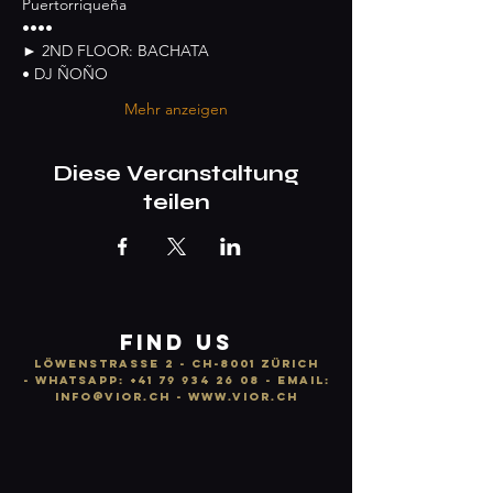
Puertorriqueña
••••
► 2ND FLOOR: BACHATA
• DJ ÑOÑO
Mehr anzeigen
Diese Veranstaltung
teilen
FIND US
LÖWENSTRASSE 2 - CH-8001 ZÜRICH
-
WhatsApp:
+41 79 934 26 08
- email:
info
@vior.ch -
www.vior.ch