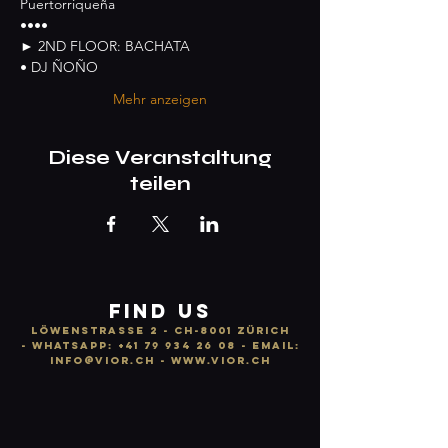
Puertorriqueña
••••
► 2ND FLOOR: BACHATA
• DJ ÑOÑO
Mehr anzeigen
Diese Veranstaltung
teilen
FIND US
LÖWENSTRASSE 2 - CH-8001 ZÜRICH
-
WhatsApp:
+41 79 934 26 08
- email:
info
@vior.ch -
www.vior.ch