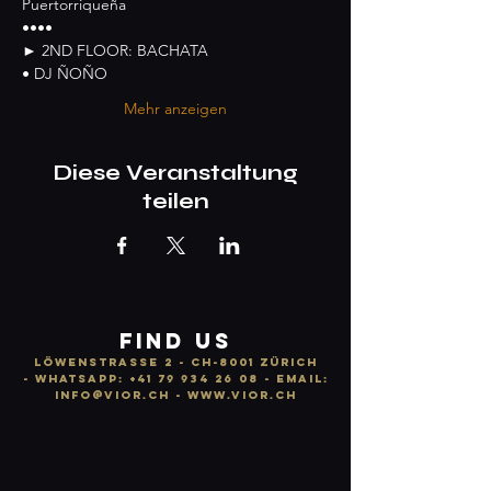
Puertorriqueña
••••
► 2ND FLOOR: BACHATA
• DJ ÑOÑO
Mehr anzeigen
Diese Veranstaltung
teilen
FIND US
LÖWENSTRASSE 2 - CH-8001 ZÜRICH
-
WhatsApp:
+41 79 934 26 08
- email:
info
@vior.ch -
www.vior.ch