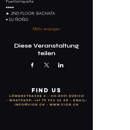
Puertorriqueña
••••
► 2ND FLOOR: BACHATA
• DJ ÑOÑO
Mehr anzeigen
Diese Veranstaltung
teilen
FIND US
LÖWENSTRASSE 2 - CH-8001 ZÜRICH
-
WhatsApp:
+41 79 934 26 08
- email:
info
@vior.ch -
www.vior.ch