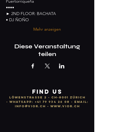
Puertorriqueña
••••
► 2ND FLOOR: BACHATA
• DJ ÑOÑO
Mehr anzeigen
Diese Veranstaltung
teilen
FIND US
LÖWENSTRASSE 2 - CH-8001 ZÜRICH
-
WhatsApp:
+41 79 934 26 08
- email:
info
@vior.ch -
www.vior.ch