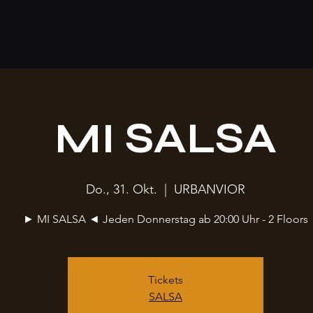
S
RESTO
CLUB
SHISHA
EVENT
MI SALSA
Do., 31. Okt.
  |  
URBANVIOR
► MI SALSA ◄ Jeden Donnerstag ab 20:00 Uhr - 2 Floors
Tickets
SALSA