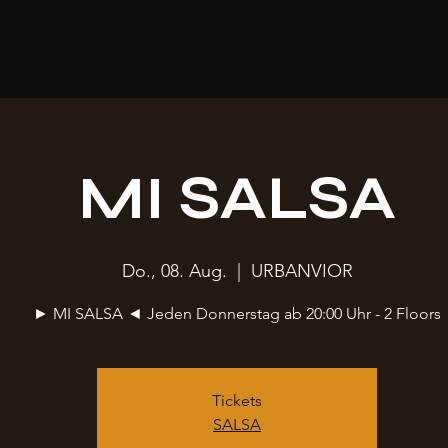
S
RESTO
CLUB
SHISHA
EVENT
MI SALSA
Do., 08. Aug.
  |  
URBANVIOR
► MI SALSA ◄ Jeden Donnerstag ab 20:00 Uhr - 2 Floors
Tickets
SALSA