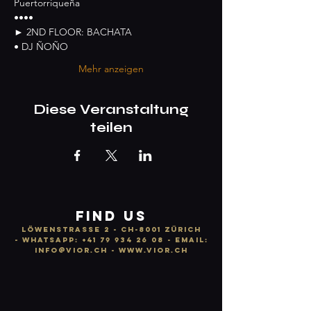
Puertorriqueña
••••
► 2ND FLOOR: BACHATA
• DJ ÑOÑO
Mehr anzeigen
Diese Veranstaltung
teilen
FIND US
LÖWENSTRASSE 2 - CH-8001 ZÜRICH
-
WhatsApp:
+41 79 934 26 08
- email:
info
@vior.ch -
www.vior.ch