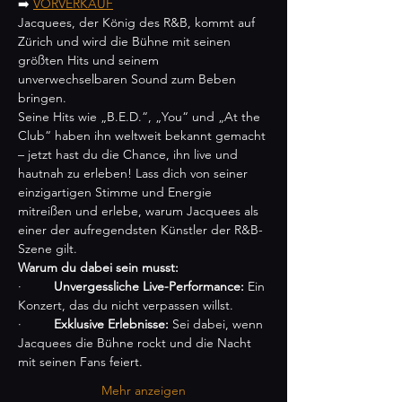
➡️ 
VORVERKAUF
Jacquees, der König des R&B, kommt auf 
Zürich und wird die Bühne mit seinen 
größten Hits und seinem 
unverwechselbaren Sound zum Beben 
bringen.
Seine Hits wie „B.E.D.“, „You“ und „At the 
Club“ haben ihn weltweit bekannt gemacht 
– jetzt hast du die Chance, ihn live und 
hautnah zu erleben! Lass dich von seiner 
einzigartigen Stimme und Energie 
mitreißen und erlebe, warum Jacquees als 
einer der aufregendsten Künstler der R&B-
Szene gilt.
Warum du dabei sein musst:
·         
Unvergessliche Live-Performance:
 Ein 
Konzert, das du nicht verpassen willst.
·         
Exklusive Erlebnisse:
 Sei dabei, wenn 
Jacquees die Bühne rockt und die Nacht 
mit seinen Fans feiert.
Mehr anzeigen