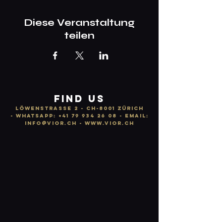
Diese Veranstaltung
teilen
FIND US
LÖWENSTRASSE 2 - CH-8001 ZÜRICH
-
WhatsApp:
+41 79 934 26 08
- email:
info
@vior.ch -
www.vior.ch