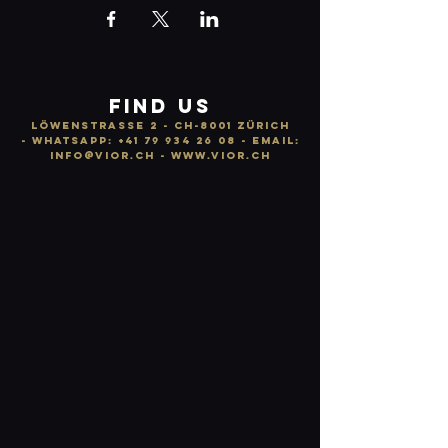
FIND US
LÖWENSTRASSE 2 - CH-8001 ZÜRICH
-
WhatsApp:
+41 79 934 26 08
- email:
info
@vior.ch -
www.vior.ch