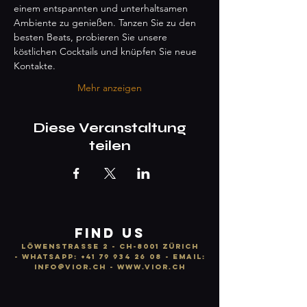
einem entspannten und unterhaltsamen 
Ambiente zu genießen. Tanzen Sie zu den 
besten Beats, probieren Sie unsere 
köstlichen Cocktails und knüpfen Sie neue 
Kontakte.
Mehr anzeigen
Diese Veranstaltung
teilen
FIND US
LÖWENSTRASSE 2 - CH-8001 ZÜRICH
-
WhatsApp:
+41 79 934 26 08
- email:
info
@vior.ch -
www.vior.ch