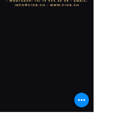
-
WhatsApp:
+41 79 934 26 08
- email:
info
@vior.ch -
www.vior.ch