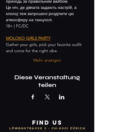
приходь за правильним вайбом.
Це ніч, де дівчата задають настрій, а 
хлопці теж запрошені розділити цю 
атмосферу на танцполі.
18+ | FC/DC
MOLOKO GIRLS PARTY
Gather your girls, pick your favorite outfit 
and come for the right vibe.
Mehr anzeigen
Diese Veranstaltung
teilen
FIND US
LÖWENSTRASSE 2 - CH-8001 ZÜRICH