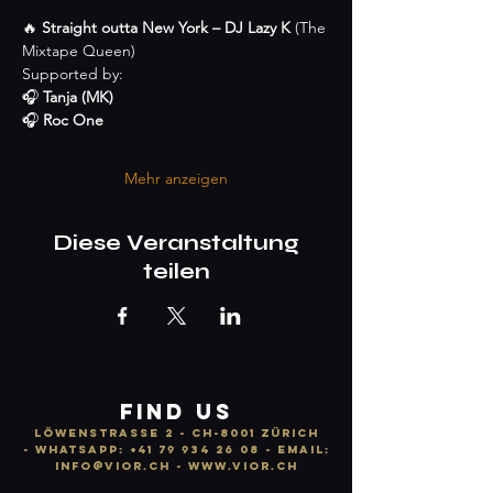
🔥 
Straight outta New York – DJ Lazy K
 (The 
Mixtape Queen)
Supported by:
🎧 
Tanja (MK)
🎧 
Roc One
Mehr anzeigen
Diese Veranstaltung
teilen
FIND US
LÖWENSTRASSE 2 - CH-8001 ZÜRICH
-
WhatsApp:
+41 79 934 26 08
- email:
info
@vior.ch -
www.vior.ch