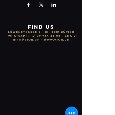
FIND US
LÖWENSTRASSE 2 - CH-8001 ZÜRICH
-
WhatsApp:
+41 79 934 26 08
- email:
info
@vior.ch -
www.vior.ch