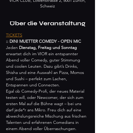
VIOR CLUB, Löwenstrasse 2, 8001 Zürich,
Schweiz
Über die Veranstaltung
TICKETS
:: DINI MUETTER COMEDY - OPEN MIC
Jeden 
Dienstag, Freitag und Sonntag
erwartet dich im VIOR ein entspannter 
Abend voller Comedy, guter Stimmung 
und coolen Leuten. Dazu gibt’s Drinks, 
Shisha und eine Auswahl an Pizza, Momos 
und Sushi – perfekt zum Lachen, 
Entspannen und Connecten.
Egal ob Comedy-Profi, der neues Material 
testen will, oder Newcomer, der sich zum 
ersten Mal auf die Bühne wagt – bei uns 
darf jede*r ans Mikro. Freu dich auf eine 
abwechslungsreiche Mischung aus frischen 
Talenten und erfahrenen Comedians in 
einem Abend voller Überraschungen.