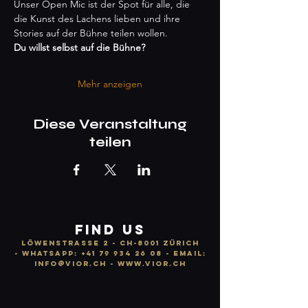
Unser Open Mic ist der Spot für alle, die 
die Kunst des Lachens lieben und ihre 
Stories auf der Bühne teilen wollen.
Du willst selbst auf die Bühne?
Mehr anzeigen
Diese Veranstaltung
teilen
FIND US
LÖWENSTRASSE 2 - CH-8001 ZÜRICH
-
WhatsApp:
+41 79 934 26 08
- email:
info
@vior.ch -
www.vior.ch