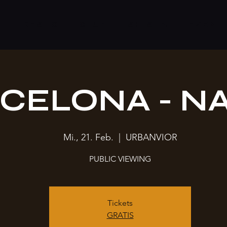
S
RESTO
CLUB
SHISHA
EVENT
CELONA - N
Mi., 21. Feb.
  |  
URBANVIOR
PUBLIC VIEWING
Tickets
GRATIS