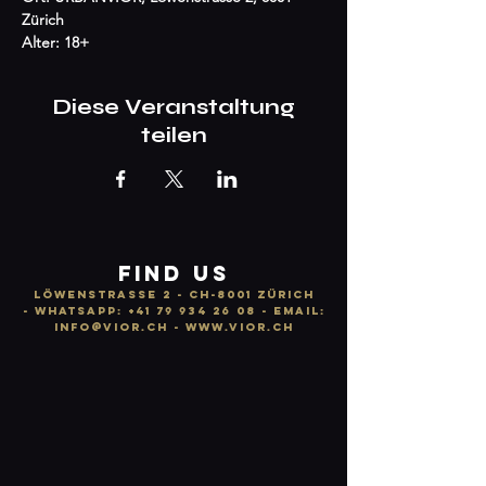
Zürich 

Alter: 18+
Diese Veranstaltung
teilen
FIND US
LÖWENSTRASSE 2 - CH-8001 ZÜRICH
-
WhatsApp:
+41 79 934 26 08
- email:
info
@vior.ch -
www.vior.ch