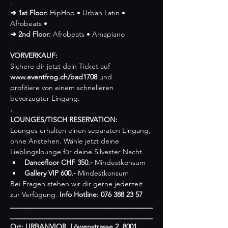
➜ 1st Floor:
 HipHop • Urban Latin • 
➜ 2nd Floor:
 Afrobeats • Amapiano 

VORVERKAUF:
Sichere dir jetzt dein Ticket auf 
www.eventfrog.ch/bad1708 
und 
profitiere von einem schnelleren 
.

LOUNGES/TISCH RESERVATION:
Lounges erhalten einen separaten Eingang, 
ohne Anstehen. Wähle jetzt deine 
Lieblingslounge für deine Silvester Nacht.
Dancefloor CHF 350.- 
Mindestkonsum
Gallery VIP 600.-
 Mindestkonsum
​​​​​​Bei Fragen stehen wir dir gerne jederzeit 
zur Verfügung.
 Info Hotline: 076 388 23 57 

________________________________________
________________________________________

Ort: URBANVIOR, Löwenstrasse 2, 8001 