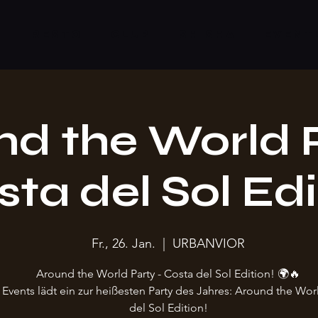
S
RESTO
CLUB
SHISHA
EVENT
d the World P
ta del Sol Edi
Fr., 26. Jan.
  |  
URBANVIOR
Around the World Party - Costa del Sol Edition! 🌍🔥
Events lädt ein zur heißesten Party des Jahres: Around the Wor
del Sol Edition!