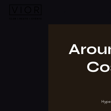
HOME
ÜBER UN
Aroun
Cos
Hype 