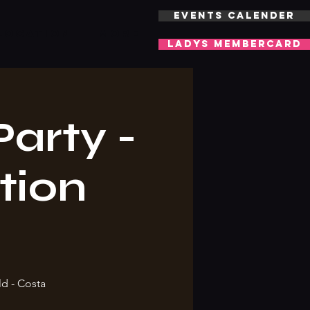
EVENTS CALENDER
LOCATION
More
LADYS MEMBERCARD
arty -
tion
ld - Costa