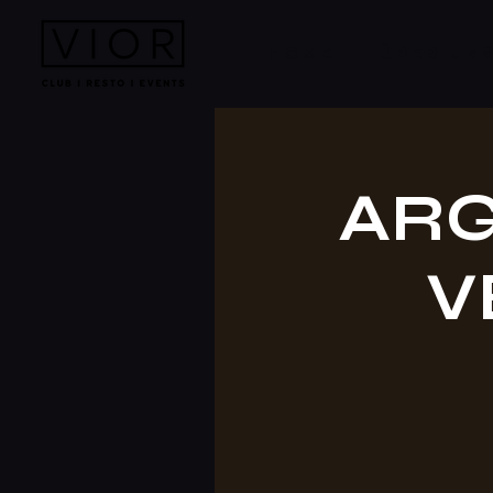
HOME
ÜBER UN
ARG
V