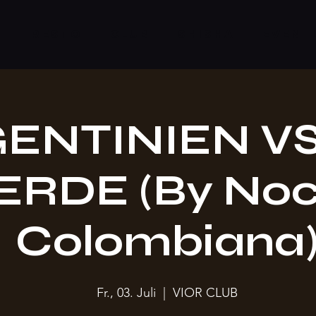
S
RESTO
CLUB
SHISHA
EVENT
ENTINIEN VS
ERDE (By No
Colombiana
Fr., 03. Juli
  |  
VIOR CLUB