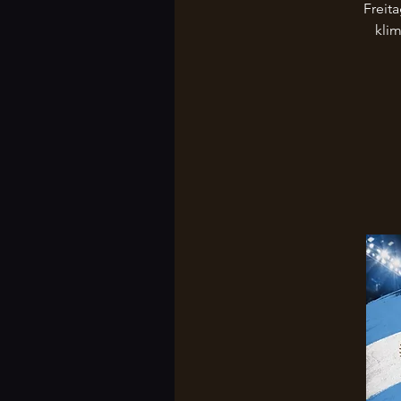
Freit
kli