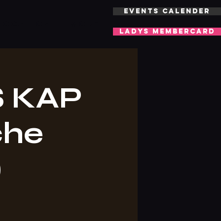
EVENTS CALENDER
LOCATION
More
LADYS MEMBERCARD
 KAP
che
)