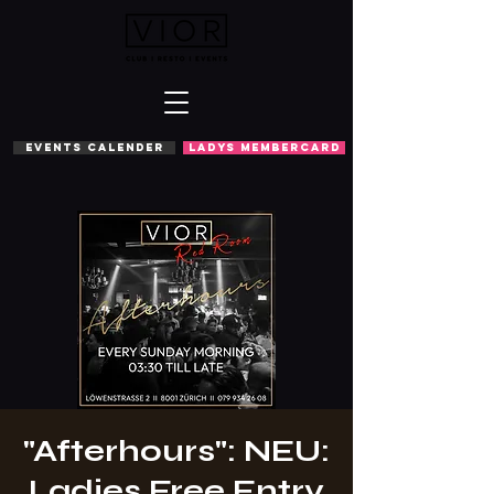
EVENTS CALENDER
LADYS MEMBERCARD
"Afterhours": NEU:
Ladies Free Entry