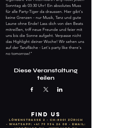
Sonntag ab 03:30 Uhr! Ein absolutes Muss 
für alle Party-Tiger da draussen. Hier gibt's 
keine Grenzen - nur Musik, Tanz und gute 
Laune ohne Ende! Lass dich von den Beats 
mitreißen, triff neue Freunde und feier mit 
uns bis die Sonne aufgeht. Verpasse nicht 
das Highlight deiner Woche! Wir sehen uns 
auf der Tanzfläche - Let's party like there's 
no tomorrow!"
Diese Veranstaltung
teilen
FIND US
LÖWENSTRASSE 2 - CH-8001 ZÜRICH
-
WhatsApp:
+41 79 934 26 08
- email: