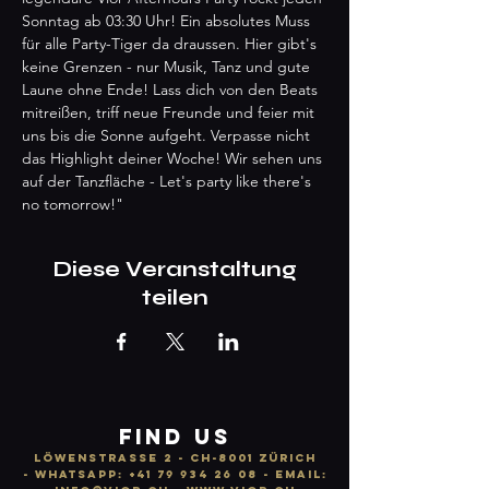
Sonntag ab 03:30 Uhr! Ein absolutes Muss 
für alle Party-Tiger da draussen. Hier gibt's 
keine Grenzen - nur Musik, Tanz und gute 
Laune ohne Ende! Lass dich von den Beats 
mitreißen, triff neue Freunde und feier mit 
uns bis die Sonne aufgeht. Verpasse nicht 
das Highlight deiner Woche! Wir sehen uns 
auf der Tanzfläche - Let's party like there's 
no tomorrow!"
Diese Veranstaltung
teilen
FIND US
LÖWENSTRASSE 2 - CH-8001 ZÜRICH
-
WhatsApp:
+41 79 934 26 08
- email: