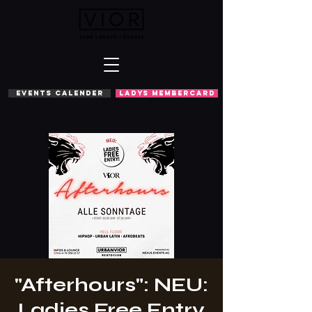
EVENTS CALENDER
LADYS MEMBERCARD
"Afterhours": NEU:
Ladies Free Entry