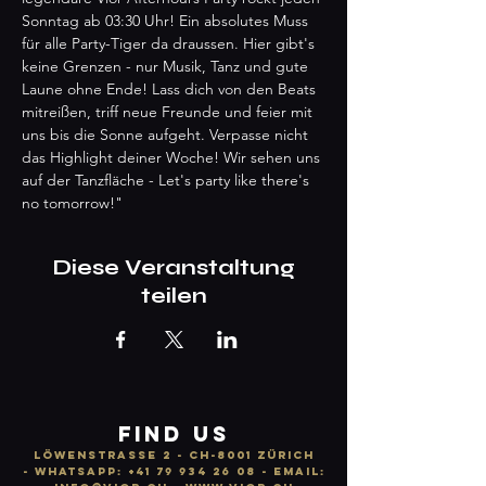
Sonntag ab 03:30 Uhr! Ein absolutes Muss 
für alle Party-Tiger da draussen. Hier gibt's 
keine Grenzen - nur Musik, Tanz und gute 
Laune ohne Ende! Lass dich von den Beats 
mitreißen, triff neue Freunde und feier mit 
uns bis die Sonne aufgeht. Verpasse nicht 
das Highlight deiner Woche! Wir sehen uns 
auf der Tanzfläche - Let's party like there's 
no tomorrow!"
Diese Veranstaltung
teilen
FIND US
LÖWENSTRASSE 2 - CH-8001 ZÜRICH
-
WhatsApp:
+41 79 934 26 08
- email: