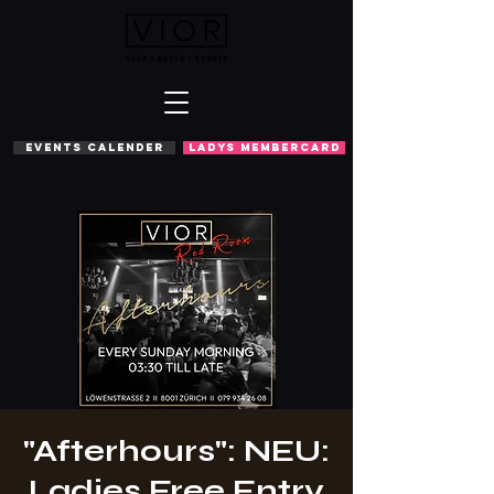
EVENTS CALENDER
LADYS MEMBERCARD
"Afterhours": NEU:
Ladies Free Entry