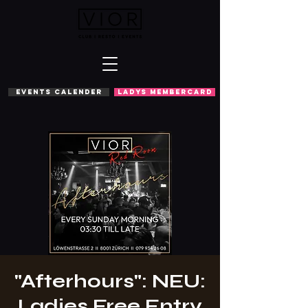
EVENTS CALENDER
LADYS MEMBERCARD
"Afterhours": NEU:
Ladies Free Entry