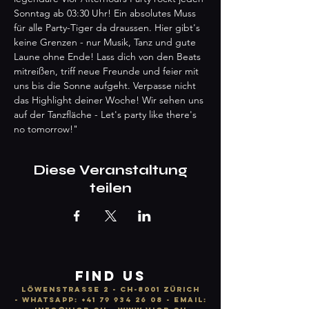
Sonntag ab 03:30 Uhr! Ein absolutes Muss 
für alle Party-Tiger da draussen. Hier gibt's 
keine Grenzen - nur Musik, Tanz und gute 
Laune ohne Ende! Lass dich von den Beats 
mitreißen, triff neue Freunde und feier mit 
uns bis die Sonne aufgeht. Verpasse nicht 
das Highlight deiner Woche! Wir sehen uns 
auf der Tanzfläche - Let's party like there's 
no tomorrow!"
Diese Veranstaltung
teilen
FIND US
LÖWENSTRASSE 2 - CH-8001 ZÜRICH
-
WhatsApp:
+41 79 934 26 08
- email: