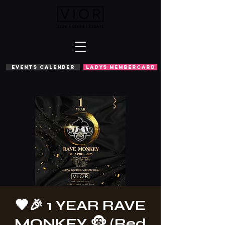
EVENTS CALENDER
LADYS MEMBERCARD
🖤🎉 1 YEAR RAVE
MONKEY 🐵 (Red