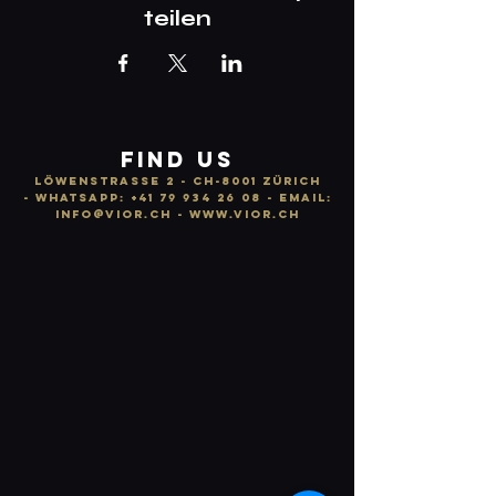
teilen
FIND US
LÖWENSTRASSE 2 - CH-8001 ZÜRICH
-
WhatsApp:
+41 79 934 26 08
- email:
info
@vior.ch -
www.vior.ch